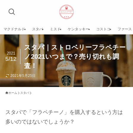
マクドナルド
スタバ
ミスド
ケンタッキー
コストコ
ファース
スタバ｜ストロベリーフラペチー
2021
ノ2021いつまで？売り切れも調
5/12
査！
2021年5月25日
ホーム
スタバ
スタバで「フラペチーノ」を購入するという方は
多いのではないでしょうか？