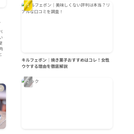
！
？
バ
い
使
肉
と
キルフェボン｜焼き菓子おすすめはコレ！女性
ウケする理由を徹底解説
ー