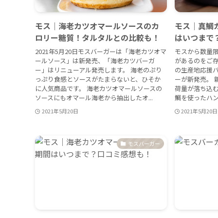
モス｜海老カツオマールソースのカ
モス｜真鯛
ロリー糖質！タルタルとの比較も！
はいつまで
2021年5月20日モスバーガーは「海老カツオマ
モスから数量
ールソース」は新発売、「海老カツバーガ
があるのをご存
ー」はリニューアル発売します。 海老のぷり
の生産地応援
っぷり食感とソースがたまらないと、ひそか
ーが新発売。 
に人気商品です。 海老カツオマールソースの
荷量が落ち込
ソースにもオマール海老から抽出したオ...
鯛を使ったハン
2021年5月20日
2021年5月20日
モスバーガー