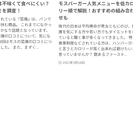
は不味くて食べにくい？
モスバーガー人気メニューを低カ
ミを調査！
リー順で解説！おすすめの組み合
せも
されている『菜摘』は、パンで
挟む商品。 これまでになかっ
現代の日本は平均寿命が男女ともにのび、
、かなり話題となっています。
康を気にする方や若い方でもダイエットを
菜摘の口コミについて、気にな
ていると聞く事が多くなってきました。 特
今回はモスの菜摘の口コミにつ
食事制限などされている方は、ハンバーガ
た。 また、まずく...
と言うとカロリーが高く出来れば避けたい
思っていませんか？ 数あるファースト...
2021年5月18日