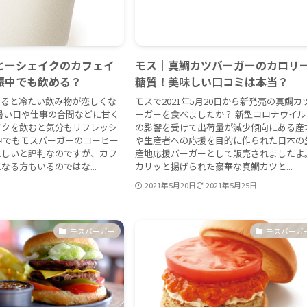
ヒーシェイクのカフェイ
モス｜真鯛カツバーガーのカロリ
娠中でも飲める？
糖質！美味しい口コミは本当？
くると冷たい飲み物が恋しくな
モスで2021年5月20日から新発売の真鯛カ
暑い日や仕事の合間などに甘く
ーガーを食べましたか？ 新型コロナウイル
イクを飲むと気分もリフレッシ
の影響を受けて出荷量が減少傾向にある産
中でもモスバーガーのコーヒー
や生産者への応援を目的に作られた日本の
味しいと評判なのですが、カフ
産地応援バーガーとして販売されましたよ
なる方もいるのではな...
カリッと揚げられた豪華な真鯛カツと...
2021年5月20日
2021年5月25日
モスバーガー
モスバーガ