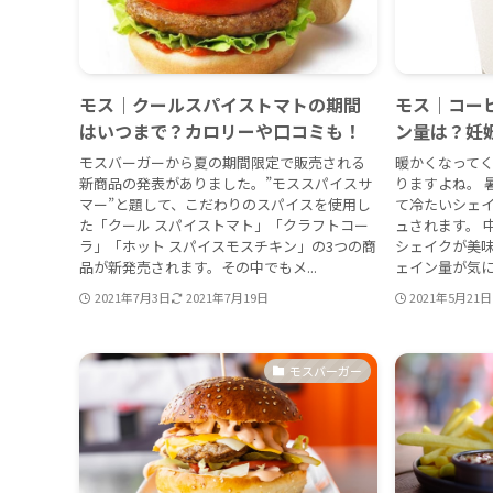
モス｜クールスパイストマトの期間
モス｜コー
はいつまで？カロリーや口コミも！
ン量は？妊
モスバーガーから夏の期間限定で販売される
暖かくなって
新商品の発表がありました。”モススパイスサ
りますよね。 
マー”と題して、こだわりのスパイスを使用し
て冷たいシェ
た「クール スパイストマト」「クラフトコー
ュされます。 
ラ」「ホット スパイスモスチキン」の3つの商
シェイクが美
品が新発売されます。その中でもメ...
ェイン量が気に
2021年7月3日
2021年7月19日
2021年5月21日
モスバーガー