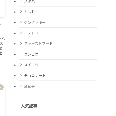
スタバ
ミスド
ケンタッキー
ー
コストコ
ツバ
ス
ファーストフード
地
生
コンビニ
。
スイーツ
チョコレート
全記事
ー
人気記事