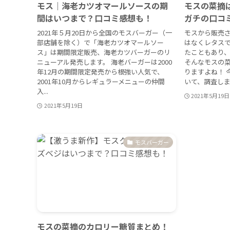
モス｜海老カツオマールソースの期
モスの菜摘
間はいつまで？口コミ感想も！
ガチの口コ
2021年５月20日から全国のモスバーガー（一
モスから販売
部店舗を除く）で「海老カツオマールソー
はなくレタスで
ス」は期間限定販売、海老カツバーガーのリ
たこともあり
ニューアル発売します。 海老バーガーは2000
そんなモスの
年12月の期間限定発売から根強い人気で、
りますよね！ 
2001年10月からレギュラーメニューの仲間
いて、調査しまし
入...
2021年5月19日
2021年5月19日
モスバーガー
モスの菜摘のカロリー糖質まとめ！