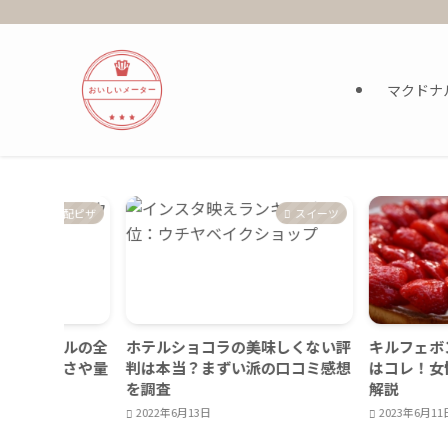
マクドナ
宅配ピザ
スイーツ
ウルの全
ホテルショコラの美味しくない評
キルフェボン｜焼
きさや量
判は本当？まずい派の口コミ感想
はコレ！女性ウケ
を調査
解説
2022年6月13日
2023年6月11日