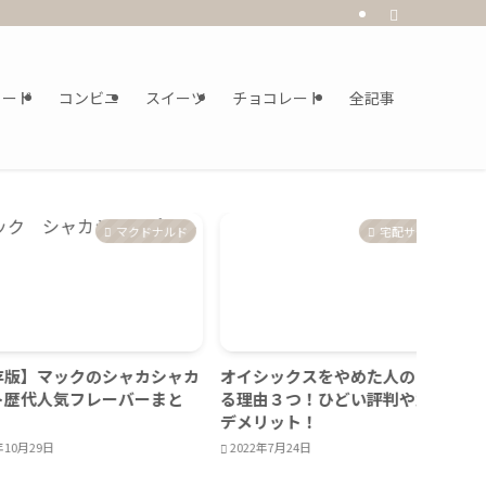
フード
コンビニ
スイーツ
チョコレート
全記事
マクドナルド
宅配サービス
ックのシャカシャカ
オイシックスをやめた人のよくあ
スタバ
気フレーバーまと
る理由３つ！ひどい評判や意外な
ンブラ
デメリット！
ば良い
2022年7月24日
2023年1