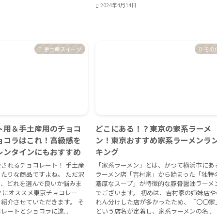
2024年4月14日
手土産スイーツ
その
ト用＆手土産用のチョコ
どこにある！？東京の家系ラーメ
ョコラはこれ！高級感を
ン！東京おすすめ家系ラーメンラ
レンタインにもおすすめ
キング
されるチョコレート！ 手土産
「家系ラーメン」とは、かつて横浜市にあ
たりな商品ですよね。 ただ沢
ラーメン店「吉村家」から始まった「独特
り、どれを選んで良いか悩みま
濃厚なスープ」が特徴的な豚骨醤油ラーメ
々にオススメ東京チョコレー
でございます。 初めは、吉村家の姉妹店や
紹介させていただきます。 そ
れん分けした店が多かったため、「〇〇家
レートとショコラに違...
という店名が定着し、家系ラーメンの名...