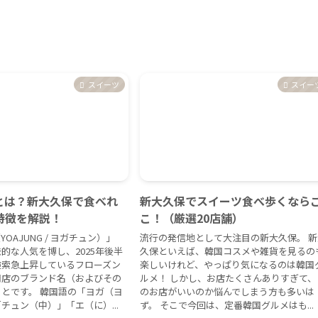
スイーツ
スイー
とは？新大久保で食べれ
新大久保でスイーツ食べ歩くなら
特徴を解説！
こ！（厳選20店舗）
OAJUNG / ヨガチュン）」
流行の発信地として大注目の新大久保。 新
的な人気を博し、2025年後半
久保といえば、韓国コスメや雑貨を見るの
検索急上昇しているフローズン
楽しいけれど、やっぱり気になるのは韓国
門店のブランド名（およびその
ルメ！ しかし、お店たくさんありすぎて、
とです。 韓国語の「ヨガ（ヨ
のお店がいいのか悩んでしまう方も多いは
チュン（中）」「エ（に）...
ず。 そこで今回は、定番韓国グルメはも...