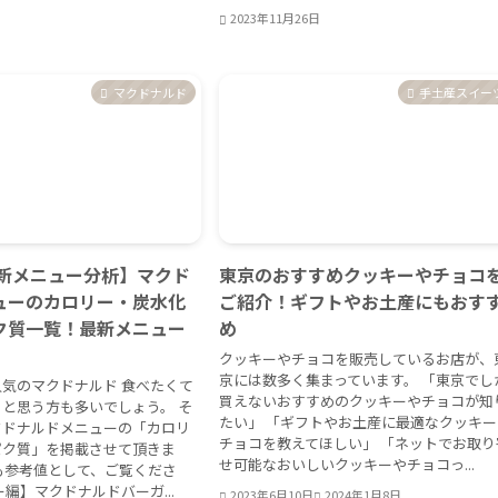
2023年11月26日
マクドナルド
手土産スイー
最新メニュー分析】マクド
東京のおすすめクッキーやチョコ
ューのカロリー・炭水化
ご紹介！ギフトやお土産にもおす
ク質一覧！最新メニュー
め
クッキーやチョコを販売しているお店が、
京には数多く集まっています。 「東京でし
気のマクドナルド 食べたくて
買えないおすすめのクッキーやチョコが知
と思う方も多いでしょう。 そ
たい」 「ギフトやお土産に最適なクッキー
クドナルドメニューの「カロリ
チョコを教えてほしい」 「ネットでお取り
パク質」を掲載させて頂きま
せ可能なおいしいクッキーやチョコっ...
も参考値として、ご覧くださ
ー編】マクドナルドバーガ...
2023年6月10日
2024年1月8日