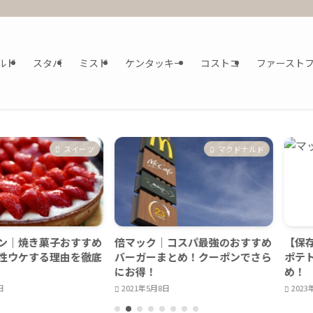
ルド
スタバ
ミスド
ケンタッキー
コストコ
ファースト
スイーツ
マクドナルド
き菓子おすすめ
倍マック｜コスパ最強のおすすめ
【保存版】マ
する理由を徹底
バーガーまとめ！クーポンでさら
ポテト歴代人
にお得！
め！
2021年5月8日
2023年10月29日