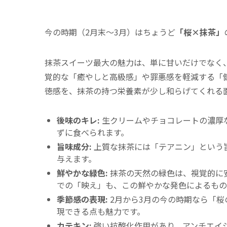
今の時期（2月末〜3月）はちょうど
「桜×抹茶」
抹茶スイーツ最大の魅力は、単に甘いだけでなく
覚的な「癒やしと高級感」や罪悪感を軽減する「
徳感を、抹茶の持つ栄養素が少し和らげてくれる
後味のキレ:
生クリームやチョコレートの濃厚
ずに食べられます。
旨味成分:
上質な抹茶には「テアニン」という
与えます。
鮮やかな緑色:
抹茶の天然の緑色は、視覚的に
での「映え」も、この鮮やかな発色によるもの
季節感の表現:
2月から3月の今の時期なら「
現できる点も魅力です。
カテキン:
強い抗酸化作用があり、アンチエイ