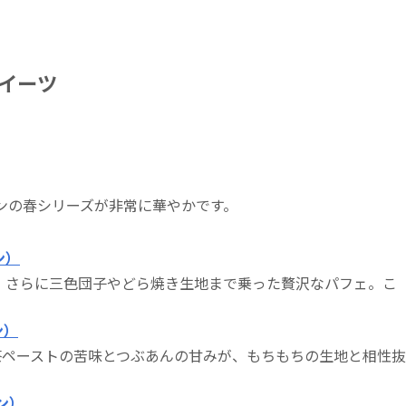
イーツ
ブンの春シリーズが非常に華やかです。
ン）
、さらに三色団子やどら焼き生地まで乗った贅沢なパフェ。こ
ン）
茶ペーストの苦味とつぶあんの甘みが、もちもちの生地と相性抜
ン）