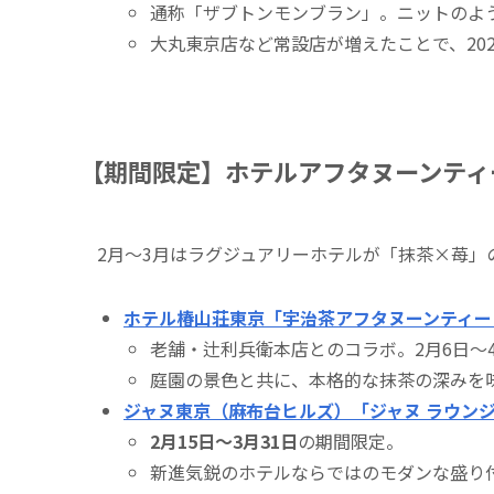
通称「ザブトンモンブラン」。ニットのよ
大丸東京店など常設店が増えたことで、20
【期間限定】ホテルアフタヌーンティ
2月〜3月はラグジュアリーホテルが「抹茶×苺」
ホテル椿山荘東京「宇治茶アフタヌーンティー w
老舗・辻利兵衛本店とのコラボ。2月6日〜4
庭園の景色と共に、本格的な抹茶の深みを味
ジャヌ東京（麻布台ヒルズ）「ジャヌ ラウンジ
2月15日〜3月31日
の期間限定。
新進気鋭のホテルならではのモダンな盛り