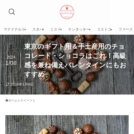
マクドナルド
スタバ
ミスド
ケンタッキー
コストコ
ファース
東京のギフト用＆手土産用のチョ
コレート・ショコラはこれ！高級
2024
1/08
感を兼ね備えバレンタインにもお
すすめ
2024年1月8日
ホーム
スイーツ