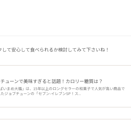
クして安心して食べられるか検討してみて下さいね！
ブチューンで美味すぎると話題！カロリー糖質は？
ぱいまめ大福」は、15年以上のロングセラーの和菓子で人気が高い商品で
されたジョブチューンの「セブン-イレブンSP！ス...