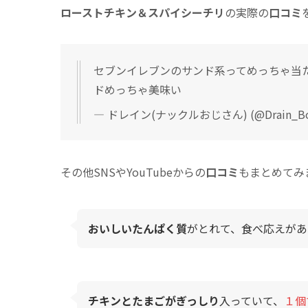
ローストチキン＆スパイシーチリ
の実際の
口コミ
セブンイレブンのサンド系ってめっちゃ当
ドめっちゃ美味い
— ドレイン(ナックルおじさん) (@Drain_Bo
その他SNSやYouTubeからの
口コミ
もまとめてみ
おいしいたんぱく質
がとれて、食べ応えがあ
チキンとたまごがぎっしり
入っていて、
１個