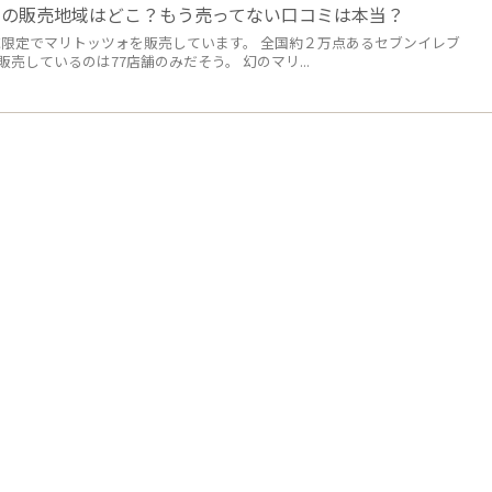
ンの販売地域はどこ？もう売ってない口コミは本当？
域限定でマリトッツォを販売しています。 全国約２万点あるセブンイレブ
売しているのは77店舗のみだそう。 幻のマリ...