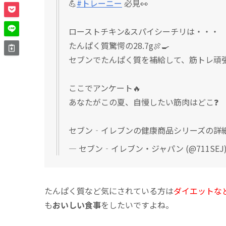
💪
#トレーニー
必見👀
ローストチキン&スパイシーチリは・・・
たんぱく質驚愕の28.7g🍖🍳
セブンでたんぱく質を補給して、筋トレ頑張
ここでアンケート🔥
あなたがこの夏、自慢したい筋肉はどこ❓
セブン‐イレブンの健康商品シリーズの詳
— セブン‐イレブン・ジャパン (@711SEJ
たんぱく質など気にされている方は
ダイエットな
も
おいしい食事
をしたいですよね。