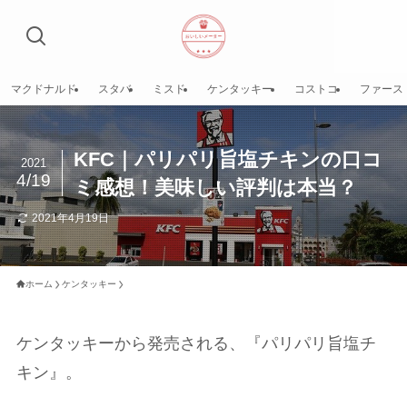
マクドナルド
スタバ
ミスド
ケンタッキー
コストコ
ファース
KFC｜パリパリ旨塩チキンの口コ
2021
4/19
ミ感想！美味しい評判は本当？
2021年4月19日
ホーム
ケンタッキー
ケンタッキーから発売される、『パリパリ旨塩チ
キン』。