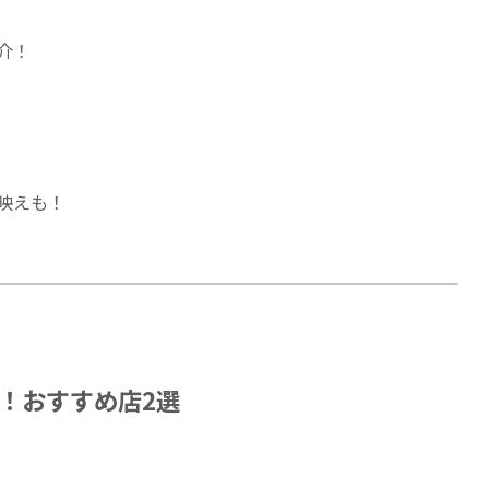
」
介！
映えも！
！おすすめ店2選