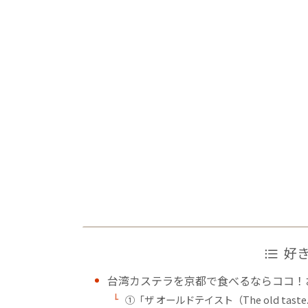
好
台湾カステラを京都で食べるならココ！
➀「ザ オールドテイスト（The old taste