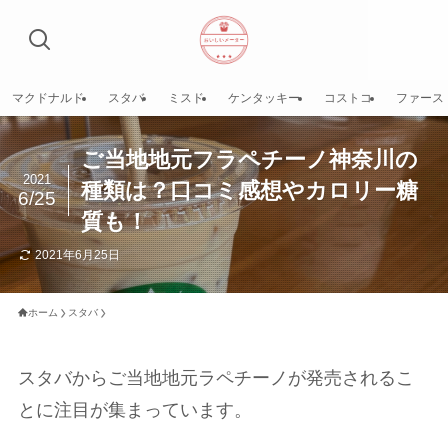
マクドナルド
スタバ
ミスド
ケンタッキー
コストコ
ファース
ご当地地元フラペチーノ神奈川の
2021
種類は？口コミ感想やカロリー糖
6/25
質も！
2021年6月25日
ホーム
スタバ
スタバからご当地地元ラペチーノが発売されるこ
とに注目が集まっています。