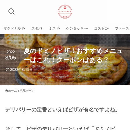
マクドナルド
スタバ
ミスド
ケンタッキー
コストコ
ファース
夏のドミノピザ！おすすめメニュ
2022
8/05
ーはこれ！クーポンはある？
2022年8月5日
ホーム
宅配ピザ
デリバリーの定番といえばピザが有名ですよね。
そして、ピザのデリバリーといえば「ドミノピ