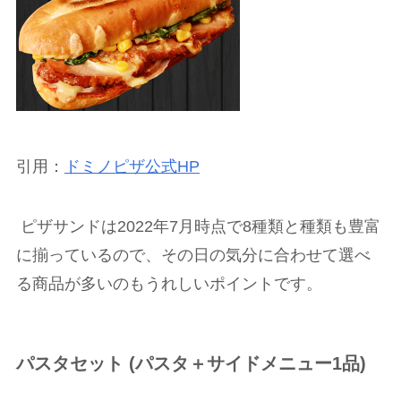
引用：
ドミノピザ公式
HP
ピザサンドは
2022
年
7
月時点で
8
種類と種類も豊富
に揃っているので、その日の気分に合わせて選べ
る商品が多いのもうれしいポイントです。
パスタセット
(
パスタ＋サイドメニュー
1
品
)