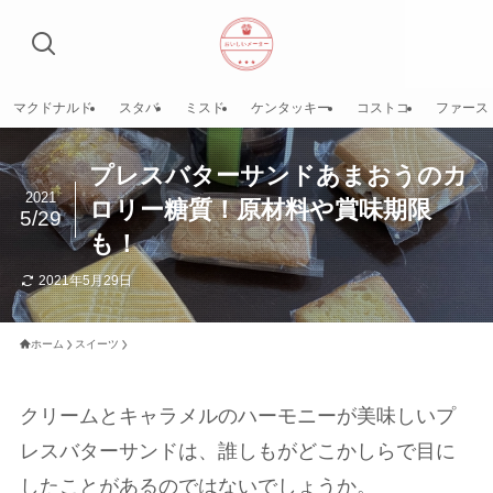
マクドナルド
スタバ
ミスド
ケンタッキー
コストコ
ファース
プレスバターサンドあまおうのカ
2021
ロリー糖質！原材料や賞味期限
5/29
も！
2021年5月29日
ホーム
スイーツ
クリームとキャラメルのハーモニーが美味しいプ
レスバターサンドは、誰しもがどこかしらで目に
したことがあるのではないでしょうか。