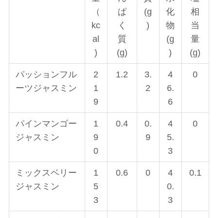
（
ぱ
(g
化
相
kc
く
)
物
当
al
質
(g
量
)
(g)
)
(g)
パッションフル
2
1.2
3.
4
0
ーツジャスミン
1
2
6.
9
6
パインマンゴー
1
0.4
0.
4
0
ジャスミン
9
9
5.
0
3
ミックスベリー
1
0.6
0
4
0.1
ジャスミン
5
0.
3
3