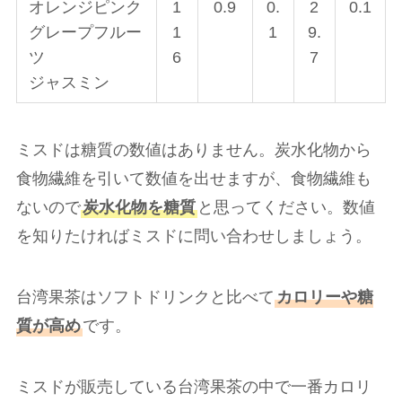
オレンジピンク
1
0.9
0.
2
0.1
グレープフルー
1
1
9.
ツ
6
7
ジャスミン
ミスドは糖質の数値はありません。炭水化物から
食物繊維を引いて数値を出せますが、食物繊維も
ないので
炭水化物を糖質
と思ってください。数値
を知りたければミスドに問い合わせしましょう。
台湾果茶はソフトドリンクと比べて
カロリーや糖
質が高め
です。
ミスドが販売している台湾果茶の中で一番カロリ