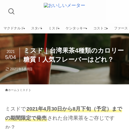
マクドナルド
スタバ
ミスド
ケンタッキー
コストコ
ファース
ミスド｜台湾果茶4種類のカロリー
2021
5/04
糖質！人気フレーバーはどれ？
2021年5月8日
ホーム
ミスド
ミスドで
2021年4月30日から8月下旬（予定）まで
の期間限定で発売
された台湾果茶をご存じです
か？