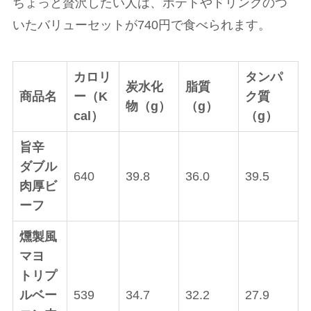
ちょっと贅沢したい人は、ポテトやドリンクのつ
いたバリューセットが740円で食べられます。
カロリ
タンパ
炭水化
脂質
商品名
ー（K
ク質
物（g）
（g）
cal）
（g）
旨辛
ダブル
640
39.8
36.0
39.5
肉厚ビ
ーフ
燻製風
マヨ
トリプ
ルベー
539
34.7
32.2
27.9