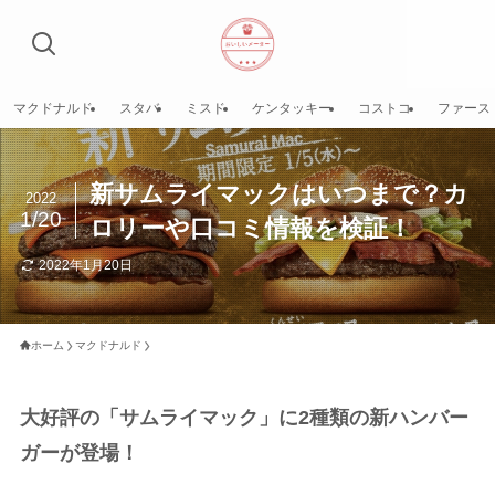
マクドナルド
スタバ
ミスド
ケンタッキー
コストコ
ファース
新サムライマックはいつまで？カ
2022
1/20
ロリーや口コミ情報を検証！
2022年1月20日
ホーム
マクドナルド
大好評の「サムライマック」に2種類の新ハンバー
ガーが登場！