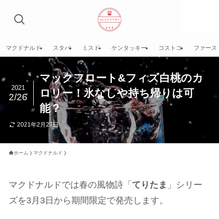
マクドナルド
スタバ
ミスド
ケンタッキー
コストコ
ファース
マックフロート&フィズ白桃のカ
2021
ロリー！氷なしや持ち帰りは可
2/26
能？
2021年2月27日
ホーム
マクドナルド
マクドナルドでは春の風物詩「
てりたま
」シリー
ズを3月3日から期間限定で発売します。