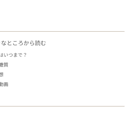
きなところから読む
はいつまで？
糖質
想
動画