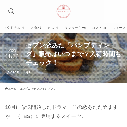
マクドナルド
スタバ
ミスド
ケンタッキー
コストコ
ファース
セブン恋あた『パンプディン
2020
グ』販売はいつまで？入荷時間も
11/26
チェック！
2020年12月1日
ホーム
コンビニ
セブンイレブン
10月に放送開始したドラマ「この恋あたためます
か」（TBS）に登場するスイーツ。