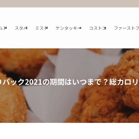
ルド
スタバ
ミスド
ケンタッキー
コストコ
ファースト
パック2021の期間はいつまで？総カロ