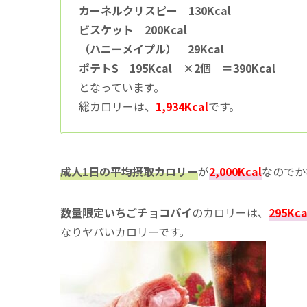
カーネルクリスピー 130Kcal
ビスケット 200Kcal
（ハニーメイプル） 29Kcal
ポテトS 195Kcal ×2個 ＝390Kcal
となっています。
総カロリーは、
1,934Kcal
です。
成人1日の平均摂取カロリー
が
2,000Kcal
なのでか
数量限定いちごチョコパイ
のカロリーは、
295Kca
なりヤバいカロリーです。