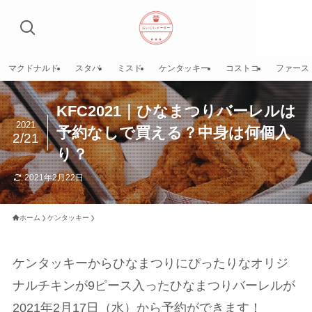
マクドナルド
スタバ
ミスド
ケンタッキー
コストコ
ファース
KFC2021｜ひなまつりバーレルは
2021
予約なしで買える？中身は何個入
2/21
り？
2021年2月22日
ホーム
ケンタッキー
ケンタッキーからひなまつりにぴったりなオリジ
ナルチキンが9ピース入ったひなまつりバーレルが
2021年2月17日（水）から予約ができます！