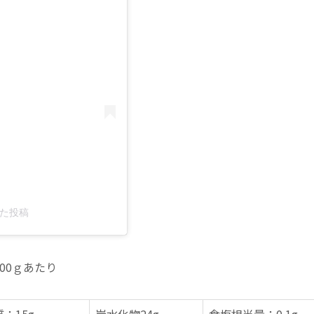
アした投稿
00ｇあたり