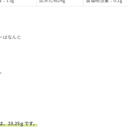
：15g
炭水化物24g
食塩相当量：0.1g
リーはなんと
。
、23.25ｇです。