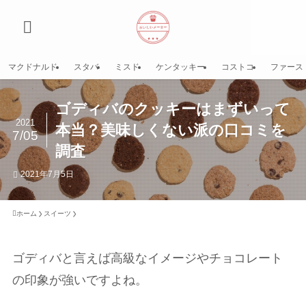
マクドナルド
スタバ
ミスド
ケンタッキー
コストコ
ファース
ゴディバのクッキーはまずいって
2021
本当？美味しくない派の口コミを
7/05
調査
2021年7月5日
ホーム
スイーツ
ゴディバと言えば高級なイメージやチョコレート
の印象が強いですよね。