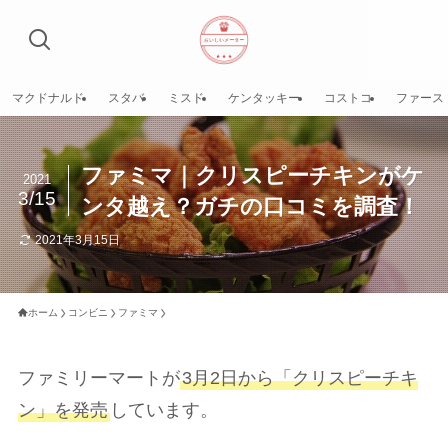
マクドナルド
スタバ
ミスド
ケンタッキー
コストコ
ファース
ファミマ｜クリスピーチキンがケ
2021
3/15
ンタ越え？ガチの口コミを調査！
2021年3月15日
ホーム
コンビニ
ファミマ
ファミリーマートが
3月2日から「クリスピーチキ
ン」を発売
しています。