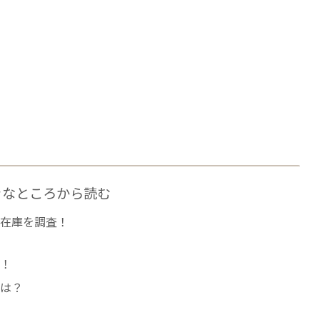
きなところから読む
や在庫を調査！
査！
性は？