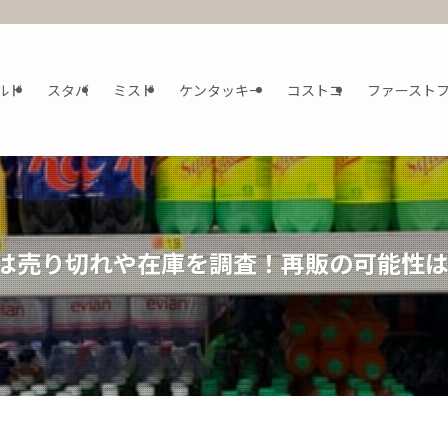
ルド
スタバ
ミスド
ケンタッキー
コストコ
ファースト
1は売り切れや在庫を調査！再販の可能性