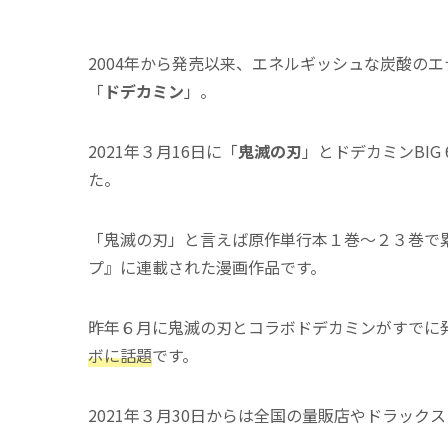
2004年から発売以来、エネルギッシュな炭酸の
「
ドデカミン
」。
2021年３月16日に「
鬼滅の刃
」とドデカミンBIG 
た。
「鬼滅の刃」と言えば原作単行本１巻～２３巻で累
プ』に連載された漫画作品です。
昨年６月に鬼滅の刃とコラボドデカミンがすでに
ボに話題
です。
2021年３月30日からは全国の量販店やドラック