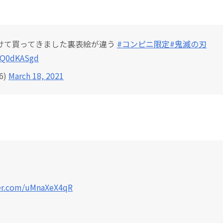
けて買ってきました裏表絵が違う
#コンピニ限定
#鬼滅の刃
cLQ0dKASgd
6)
March 18, 2021
ter.com/uMnaXeX4qR