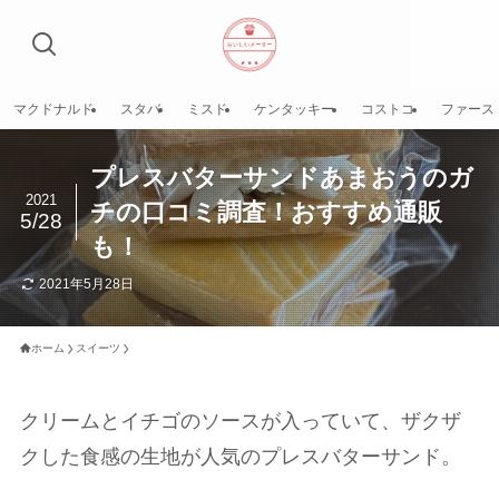
マクドナルド
スタバ
ミスド
ケンタッキー
コストコ
ファース
プレスバターサンドあまおうのガ
2021
チの口コミ調査！おすすめ通販
5/28
も！
2021年5月28日
ホーム
スイーツ
クリームとイチゴのソースが入っていて、ザクザ
クした食感の生地が人気のプレスバターサンド。