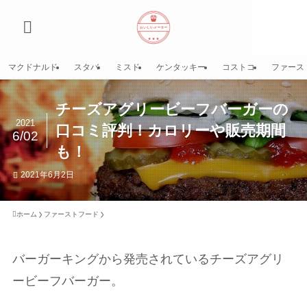
マクドナルド
スタバ
ミスド
ケンタッキー
コストコ
ファース
チーズアグリービーフバーガーの
2021
口コミ評判！カロリーや販売期間
6/02
も！
2021年6月2日
ホーム
ファーストフード
バーガーキングから発売されているチーズアグリ
ービーフバーガー。