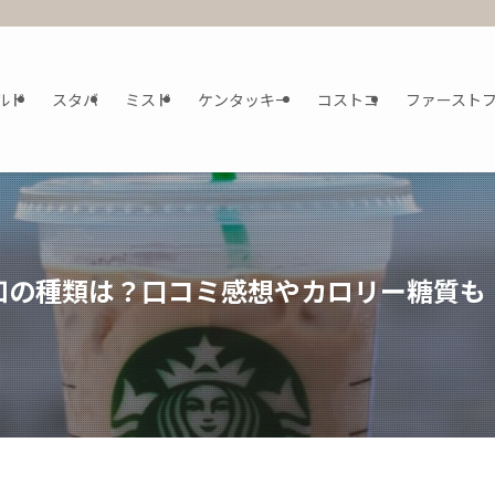
ルド
スタバ
ミスド
ケンタッキー
コストコ
ファースト
知の種類は？口コミ感想やカロリー糖質も