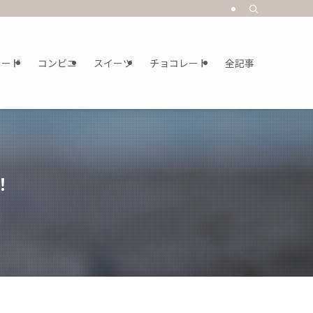
フード
コンビニ
スイーツ
チョコレート
全記事
！