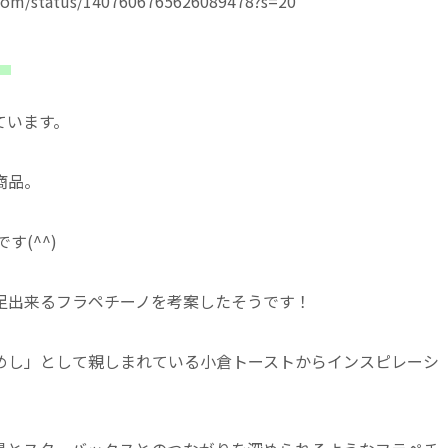
pom/status/1407606765626089478?s=20
。
ています。
商品。
す(^^)
足出来るフラペチーノを考案したそうです！
めし」として親しまれている小倉トーストからインスピレーシ