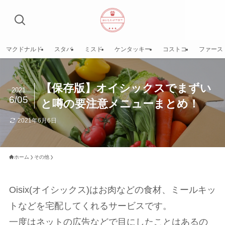
マクドナルド
スタバ
ミスド
ケンタッキー
コストコ
ファース
【保存版】オイシックスでまずい
2021
6/05
と噂の要注意メニューまとめ！
2021年6月6日
ホーム
その他
Oisix(オイシックス)はお肉などの食材、ミールキッ
トなどを宅配してくれるサービスです。
一度はネットの広告などで目にしたことはあるの