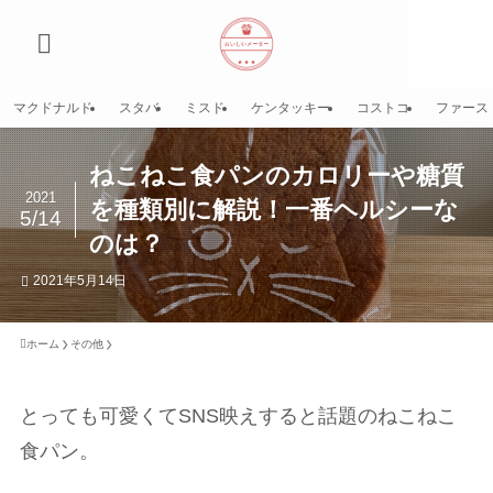
マクドナルド
スタバ
ミスド
ケンタッキー
コストコ
ファース
ねこねこ食パンのカロリーや糖質
2021
を種類別に解説！一番ヘルシーな
5/14
のは？
2021年5月14日
ホーム
その他
とっても可愛くてSNS映えすると話題のねこねこ
食パン。