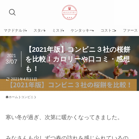
マクドナルド
スタバ
ミスド
ケンタッキー
コストコ
ファース
【2021年版】コンビニ３社の桜餅
2021
を比較！カロリーや口コミ・感想
3/07
も！
2021年4月11日
ホーム
コンビニ
寒い冬が過ぎ、次第に暖かくなってきました。
みなさんも少しずつ春の訪れを感じられているの